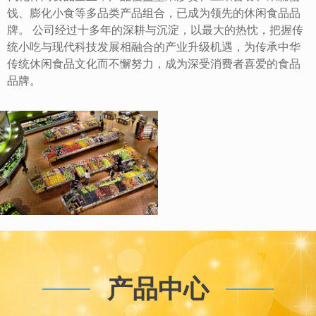
饯、膨化小食等多品类产品组合，已成为领先的休闲食品品
牌。 公司经过十多年的深耕与沉淀，以最大的热忱，把握传
统小吃与现代科技发展相融合的产业升级机遇，为传承中华
传统休闲食品文化而不懈努力，成为深受消费者喜爱的食品
品牌。
产品中心