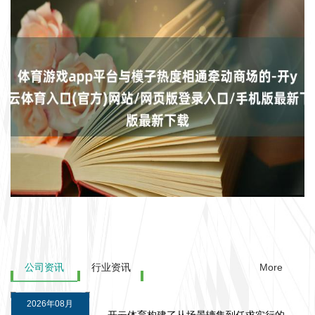
公司资讯
行业资讯
More
2026年08月