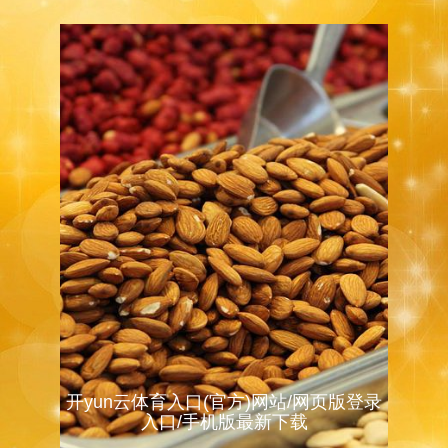
开yun云体育入口(官方)网站/网页版登录
入口/手机版最新下载