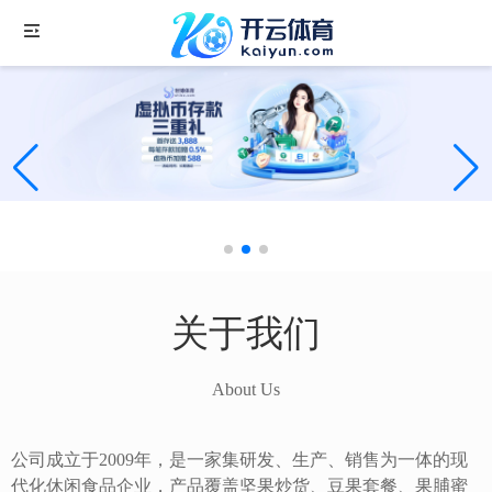
关于我们
About Us
公司成立于2009年，是一家集研发、生产、销售为一体的现
代化休闲食品企业，产品覆盖坚果炒货、豆果套餐、果脯蜜