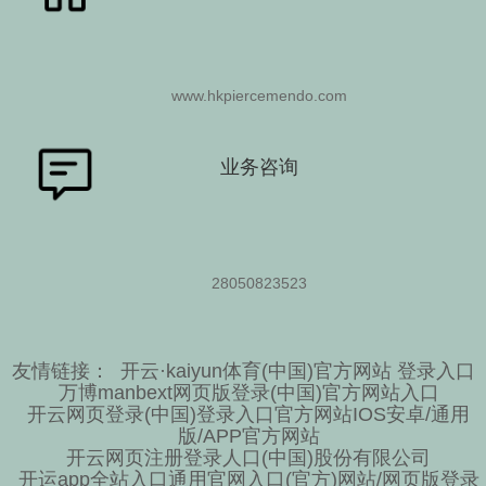
www.hkpiercemendo.com
业务咨询
28050823523
友情链接：
开云·kaiyun体育(中国)官方网站 登录入口
万博manbext网页版登录(中国)官方网站入口
开云网页登录(中国)登录入口官方网站IOS安卓/通用
版/APP官方网站
开云网页注册登录人口(中国)股份有限公司
开运app全站入口通用官网入口(官方)网站/网页版登录